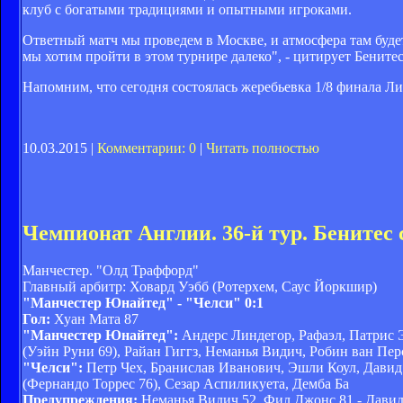
клуб с богатыми традициями и опытными игроками.
Ответный матч мы проведем в Москве, и атмосфера там буде
мы хотим пройти в этом турнире далеко", - цитирует Бенит
Напомним, что сегодня состоялась жеребьевка 1/8 финала Ли
10.03.2015 |
Комментарии: 0
|
Читать полностью
Чемпионат Англии. 36-й тур. Бенитес
Манчестер. "Олд Траффорд"
Главный арбитр: Ховард Уэбб (Ротерхем, Саус Йоркшир)
"Манчестер Юнайтед" - "Челси" 0:1
Гол:
Хуан Мата 87
"Манчестер Юнайтед":
Андерс Линдегор, Рафаэл, Патрис 
(Уэйн Руни 69), Райан Гиггз, Неманья Видич, Робин ван Пе
"Челси":
Петр Чех, Бранислав Иванович, Эшли Коул, Давид 
(Фернандо Торрес 76), Сезар Аспиликуета, Демба Ба
Предупреждения:
Неманья Видич 52, Фил Джонс 81 - Давид