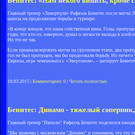
Бенитес: «Нам некого винить, кроме с
Главный тренер «Ливерпуля» Рафаэль Бенитес после матча Ли
шансы на продолжение борьбы в турнире.
«В конце концов, это наша собственная вина. Голы, пропущ
годы, что кто-то, наверное, думал о легкости выхода в пле
Но это не так.
Если проанализировать матчи на групповом этапе, два проп
гол не был пропущен, мы бы продолжали борьбу. Но ничего 
Европы, игре чемпионата с «Эвертоном», – цитирует Бените
10.03.2015 |
Комментарии: 0
|
Читать полностью
Бенитес: Динамо - тяжелый соперник,
Главный тренер "Наполи" Рафаэль Бенитес поделился ожида
"Мы знакомы с московским "Динамо" и понимаем, что это тя